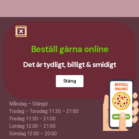
Kontakt
Beställ gärna online
0454-130 00
Sölvesborgsvägen 12, 374 41 Karlshamn
Det är tydligt, billigt & smidigt
Följ oss på Facebook
Stäng
Öppettider
Måndag – Stängd
Tisdag – Torsdag 11:30 – 21:00
Fredag 11:30 – 21:00
Lördag 12:00 – 21:00
Söndag 12:00 – 20:00